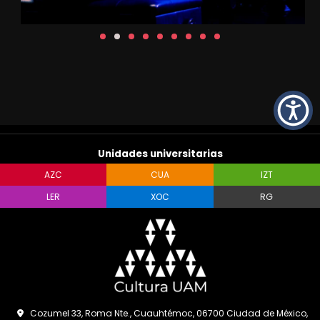
Unidades universitarias
AZC
CUA
IZT
LER
XOC
RG
Cozumel 33, Roma Nte., Cuauhtémoc, 06700 Ciudad de México,