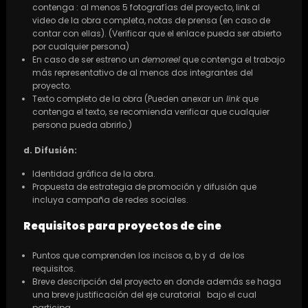
contenga : al menos 5 fotografías del proyecto, link al
video de la obra completa, notas de prensa (en caso de
contar con ellas). (Verificar que el enlace pueda ser abierto
por cualquier persona)
En caso de ser estreno un
demoreel
que contenga el trabajo
más representativo de al menos dos integrantes del
proyecto.
Texto completo de la obra (Pueden anexar un
link
que
contenga el texto, se recomienda verificar que cualquier
persona pueda abrirlo.)
d. Difusión:
Identidad gráfica de la obra.
Propuesta de estrategia de promoción y difusión que
incluya campaña de redes sociales.
Requisitos para proyectos de cine
Puntos que comprenden los incisos a, b y d de los
requisitos.
Breve descripción del proyecto en donde además se haga
una breve justificación del eje curatorial bajo el cual
participa.