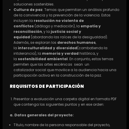
soluciones sostenibles.
Cultura de paz
. Temas que permitan un análisis profundo
de la convivencia y la prevención de la violencia. Estos
incluyen la
resolución no violenta de
conflictos
(diálogo y mediación), la
empatía y
reconciliación
, y la
justicia social y
equidad
(abordando las raíces de la desigualdad).
Además, se exploran los
derechos humanos
,
la
interculturalidad y diversidad
(combatiendo la
intolerancia), la
memoria y verdad
histórica, y
la
sostenibilidad ambiental
. En conjunto, estos temas
permiten que las artes escénicas sean un
catalizador social que movilice a la audiencia hacia una
participación activa en la construcción de la paz.
REQUISITOS DE PARTICIPACIÓN
Presentar a evaluación una carpeta digital en formato PDF
que contenga los siguientes puntos y en ese orden:
a. Datos generales del proyecto:
Título, nombre de la persona responsable del proyecto,