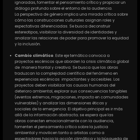
ignoradas, fomentar el pensamiento crítico y propiciar un
diálogo profundo sobre el entorno de la audiencia.
La perspectiva de género implica una mirada crítica sobre
cómo las construcciones culturales asignan roles y
expectativas diferenciadas. Se busca deconstruir
estereotipos, visibilizar la diversidad de identidades y
analizar las relaciones de poder para promover la equidad
y la inclusión.
Cambio climático
. Este eje temático convoca a
proyectos escénicos que aborden la crisis climática global
de manera frontal y creativa. Se busca que las obras
traduzcan la complejidad científica del fenómeno en
experiencias escénicas impactantes y accesibles. Los
proyectos deben visibilizar las causas humanas del
deterioro ambiental, explorar sus consecuencias tangibles
(eventos extremos, migraciones, impacto en comunidades
vulnerables) y analizar las dimensiones éticas y
sociales de la emergencia. El objetivo principal es ir más
allá de la información abstracta; se espera que las
obras conecten emocionalmente con la audiencia,
fomenten el pensamiento crítico sobre la justicia
ambiental y movilicen tanto a artistas como a
espectadores hacia la acción climática y la búsqueda de