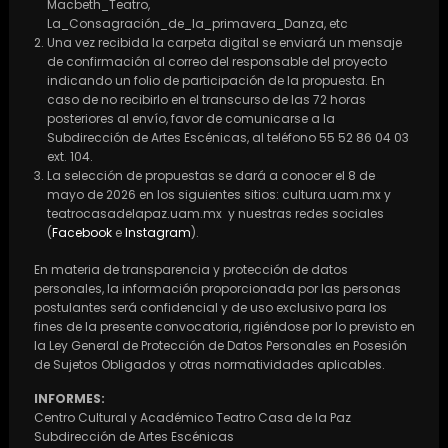
Macbeth_Teatro,
La_Consagración_de_la_primavera_Danza, etc
Una vez recibida la carpeta digital se enviará un mensaje
de confirmación al correo del responsable del proyecto
indicando un folio de participación de la propuesta. En
caso de no recibirlo en el transcurso de las 72 horas
posteriores al envío, favor de comunicarse a la
Subdirección de Artes Escénicas, al teléfono 55 52 86 04 03
ext. 104.
La selección de propuestas se dará a conocer el 8 de
mayo de 2026 en los siguientes sitios: cultura.uam.mx y
teatrocasadelapaz.uam.mx y nuestras redes sociales
(
Facebook
e
Instagram
).
En materia de transparencia y protección de datos
personales, la información proporcionada por las personas
postulantes será confidencial y de uso exclusivo para los
fines de la presente convocatoria, rigiéndose por lo previsto en
la Ley General de Protección de Datos Personales en Posesión
de Sujetos Obligados y otras normatividades aplicables.
INFORMES:
Centro Cultural y Académico Teatro Casa de la Paz
Subdirección de Artes Escénicas