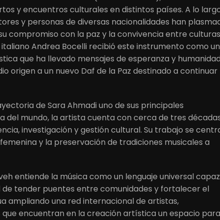
s y encuentros culturales en distintos países. A lo larg
gestores y personas de diversas nacionalidades han plasma
su compromiso con la paz y la convivencia entre culturas
r italiano Andrea Bocelli recibió este instrumento como un
ística que ha llevado mensajes de esperanza y humanidad
io origen a un nuevo Daf de la Paz destinado a continuar
rayectoria de Sara Ahmadi uno de sus principales
ca del mundo, la artista cuenta con cerca de tres década
cia, investigación y gestión cultural. Su trabajo se centr
ad femenina y la preservación de tradiciones musicales a
liveh entiende la música como un lenguaje universal capaz
ad de tender puentes entre comunidades y fortalecer el
a ampliando una red internacional de artistas,
os que encuentran en la creación artística un espacio par