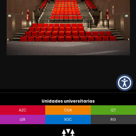
Unidades universitarias
AZC
CUA
IZT
LER
XOC
RG